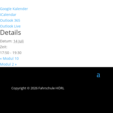
Google Kalender
iCalendar
Outlook 365
Outlook Live
Details
Datum:
14 Juli
Zeit:
17:50 - 19:30
«
Modul 10
Modul 2
»
Copyright © 2026 Fahrschule HÖRL