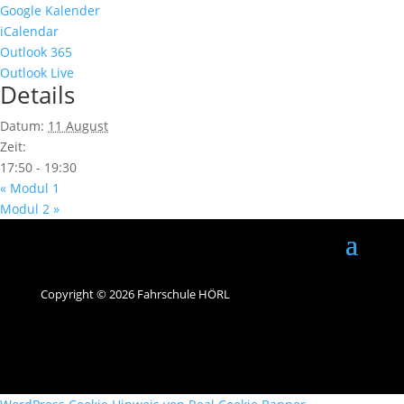
Google Kalender
iCalendar
Outlook 365
Outlook Live
Details
Datum:
11 August
Zeit:
17:50 - 19:30
«
Modul 1
Modul 2
»
Copyright © 2026 Fahrschule HÖRL