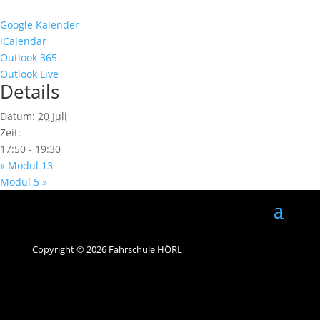
Google Kalender
iCalendar
Outlook 365
Outlook Live
Details
Datum:
20 Juli
Zeit:
17:50 - 19:30
«
Modul 13
Modul 5
»
Copyright © 2026 Fahrschule HÖRL