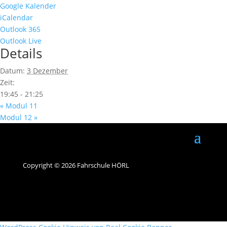
Google Kalender
iCalendar
Outlook 365
Outlook Live
Details
Datum:
3 Dezember
Zeit:
19:45 - 21:25
«
Modul 11
Modul 12
»
Copyright © 2026 Fahrschule HÖRL