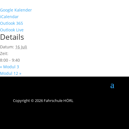
Google Kalender
iCalendar
Outlook 365
Outlook Live
Details
Datum:
16 Juli
Zeit:
8:00 - 9:40
«
Modul 3
Modul 12
»
Copyright © 2026 Fahrschule HÖRL