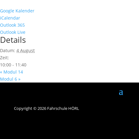
Google Kalender
iCalendar
Outlook 365
Outlook Live
Details
Datum:
4 August
Zeit:
10:00 - 11:40
«
Modul 14
Modul 6
»
Copyright © 2026 Fahrschule HÖRL