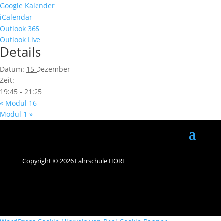
Google Kalender
iCalendar
Outlook 365
Outlook Live
Details
Datum:
15 Dezember
Zeit:
19:45 - 21:25
«
Modul 16
Modul 1
»
Copyright © 2026 Fahrschule HÖRL