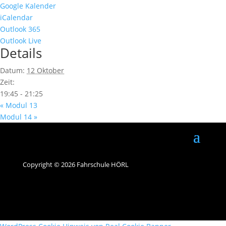
Google Kalender
iCalendar
Outlook 365
Outlook Live
Details
Datum:
12 Oktober
Zeit:
19:45 - 21:25
«
Modul 13
Modul 14
»
Copyright © 2026 Fahrschule HÖRL